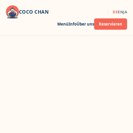
COCO CHAN
DE
EN
JA
Menü
Info
Über uns
Reservieren