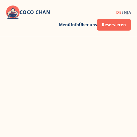
COCO CHAN
DE
EN
JA
Menü
Info
Über uns
Reservieren