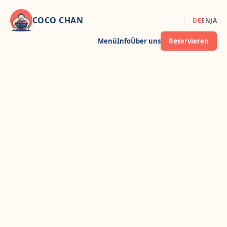
COCO CHAN
DE
EN
JA
Menü
Info
Über uns
Reservieren