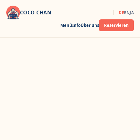
COCO CHAN
DE
EN
JA
Menü
Info
Über uns
Reservieren