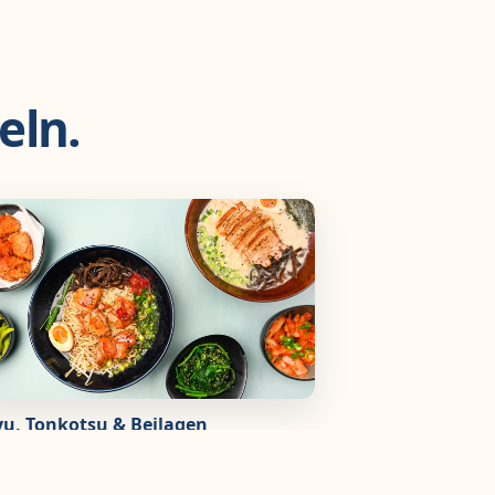
eln.
u, Tonkotsu & Beilagen