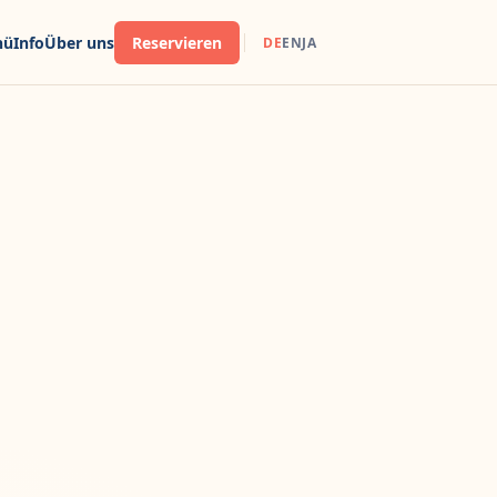
nü
Info
Über uns
Reservieren
DE
EN
JA