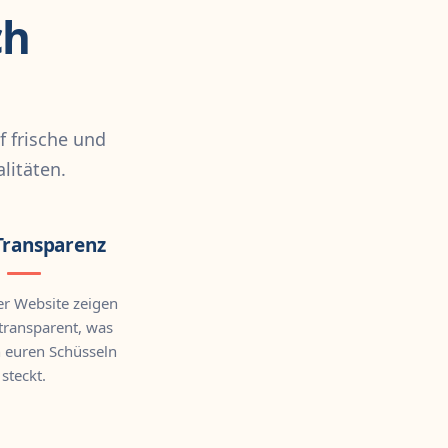
ch
f frische und
litäten.
Transparenz
er Website zeigen
transparent, was
n euren Schüsseln
steckt.