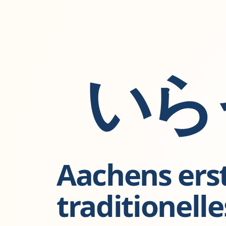
いら
Aachens ers
traditionelle