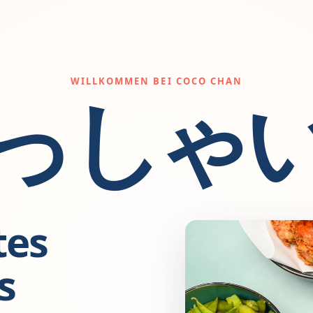
WILLKOMMEN BEI COCO CHAN
っしゃ
tes
s