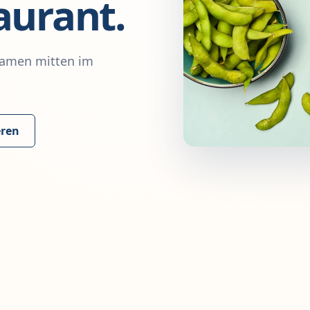
urant.
 Ramen mitten im
eren