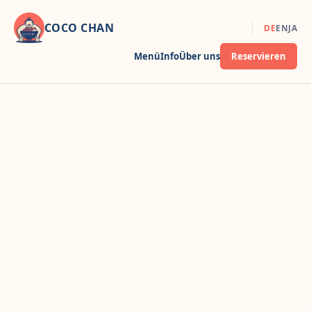
COCO CHAN
DE
EN
JA
Menü
Info
Über uns
Reservieren