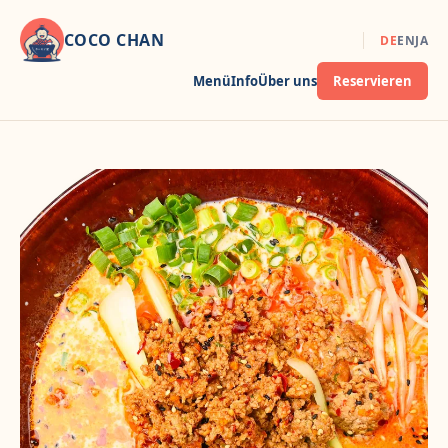
COCO CHAN
DE
EN
JA
Menü
Info
Über uns
Reservieren